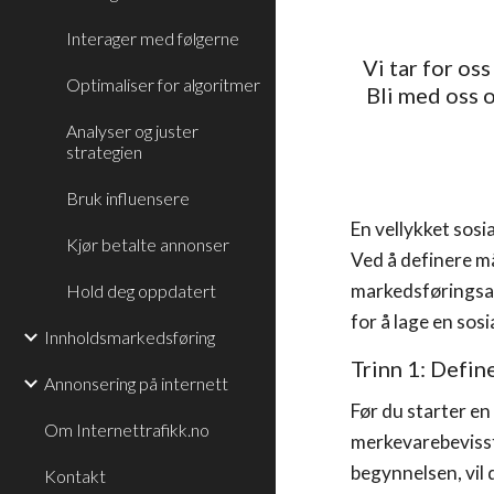
Interager med følgerne
Vi tar for os
Optimaliser for algoritmer
Bli med oss 
Analyser og juster
strategien
Bruk influensere
En vellykket sosi
Kjør betalte annonser
Ved å definere m
markedsføringsakt
Hold deg oppdatert
for å lage en sosi
Innholdsmarkedsføring
Trinn 1: Defin
Annonsering på internett
Før du starter en
Om Internettrafikk.no
merkevarebevissth
begynnelsen, vil 
Kontakt