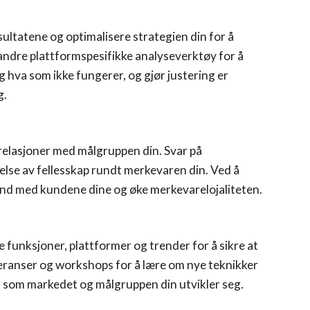
esultatene og optimalisere strategien din for å
andre plattformspesifikke analyseverktøy for å
 hva som ikke fungerer, og gjør justering er
g.
 relasjoner med målgruppen din. Svar på
lelse av fellesskap rundt merkevaren din. Ved å
bånd med kundene dine og øke merkevarelojaliteten.
ye funksjoner, plattformer og trender for å sikre at
nferanser og workshops for å lære om nye teknikker
rt som markedet og målgruppen din utvikler seg.