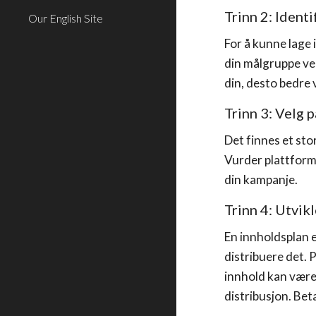
Trinn 2: Ident
Our English Site
For å kunne lage 
din målgruppe ve
din, desto bedre 
Trinn 3: Velg 
Det finnes et sto
Vurder plattform
din kampanje.
Trinn 4: Utvik
En innholdsplan e
distribuere det. 
innhold kan være 
distribusjon. Bet