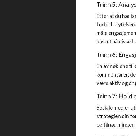
Trinn 5: Analy
Etter at du har l
forbedre ytelsen
måle engasjement,
basert på disse f
Trinn 6: Engas
En av nøklene til
kommentarer, delt
være aktiv og en
Trinn 7: Hold 
Sosiale medier ut
strategien din fo
og tilnærminger.