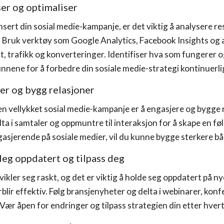
ser og optimaliser
ansert din sosial medie-kampanje, er det viktig å analysere r
. Bruk verktøy som Google Analytics, Facebook Insights og 
 trafikk og konverteringer. Identifiser hva som fungerer og
unnene for å forbedre din sosiale medie-strategi kontinuerli
jer og bygg relasjoner
 en vellykket sosial medie-kampanje er å engasjere og bygge
a i samtaler og oppmuntre til interaksjon for å skape en fø
gasjerende på sosiale medier, vil du kunne bygge sterkere 
deg oppdatert og tilpass deg
vikler seg raskt, og det er viktig å holde seg oppdatert på n
rblir effektiv. Følg bransjenyheter og delta i webinarer, ko
 Vær åpen for endringer og tilpass strategien din etter hve