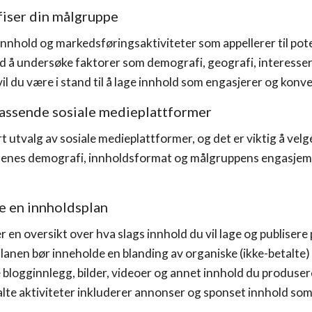
ifiser din målgruppe
innhold og markedsføringsaktiviteter som appellerer til pote
d å undersøke faktorer som demografi, geografi, interesser
vil du være i stand til å lage innhold som engasjerer og konv
passende sosiale medieplattformer
rt utvalg av sosiale medieplattformer, og det er viktig å vel
enes demografi, innholdsformat og målgruppens engasjemen
le en innholdsplan
r en oversikt over hva slags innhold du vil lage og publisere
Planen bør inneholde en blanding av organiske (ikke-betalte
blogginnlegg, bilder, videoer og annet innhold du produsere
alte aktiviteter inkluderer annonser og sponset innhold som d