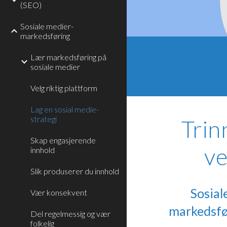
(SEO)
Sosiale medier-
markedsføring
Lær markedsføring på
sosiale medier
Velg riktig plattform
Lag en sosial medie-
strategi
Trin
Skap engasjerende
ve
innhold
Slik produserer du innhold
Sosial
Vær konsekvent
markedsfør
Del regelmessig og vær
folkelig