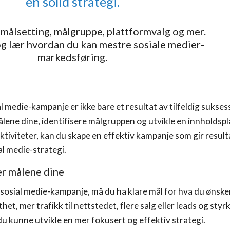
en solid strategi.
s målsetting, målgruppe, plattformvalg og mer.
og lær hvordan du kan mestre sosiale medier-
markedsføring.
al medie-kampanje er ikke bare et resultat av tilfeldig sukse
ålene dine, identifisere målgruppen og utvikle en innholdsp
iviteter, kan du skape en effektiv kampanje som gir resultat
al medie-strategi.
er målene dine
 sosial medie-kampanje, må du ha klare mål for hva du ønske
et, mer trafikk til nettstedet, flere salg eller leads og styr
du kunne utvikle en mer fokusert og effektiv strategi.