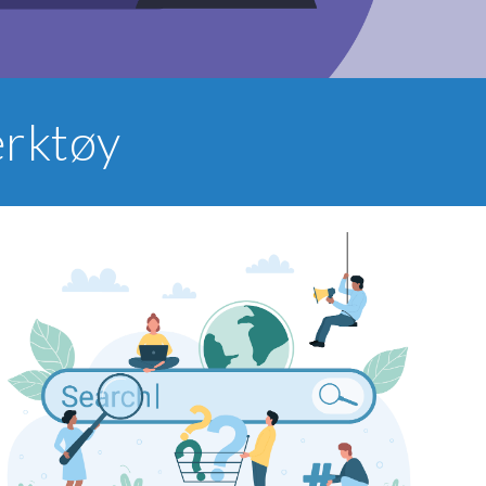
erktøy