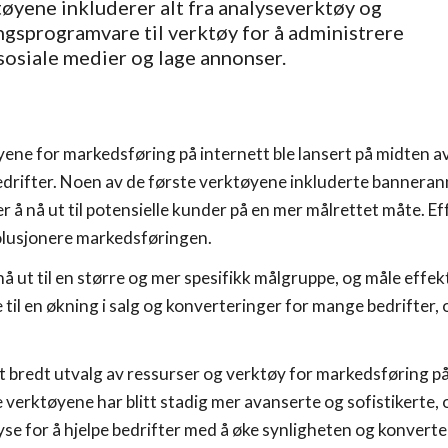
tøyene inkluderer alt fra analyseverktøy og
gsprogramvare til verktøy for å administrere
sosiale medier og lage annonser.
ene for markedsføring på internett ble lansert på midten av 
 bedrifter. Noen av de første verktøyene inkluderte banner
er å nå ut til potensielle kunder på en mer målrettet måte. E
olusjonere markedsføringen.
å ut til en større og mer spesifikk målgruppe, og måle eff
 til en økning i salg og konverteringer for mange bedrifter
et bredt utvalg av ressurser og verktøy for markedsføring på i
e verktøyene har blitt stadig mer avanserte og sofistikerte,
yse for å hjelpe bedrifter med å øke synligheten og konverte