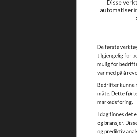
Disse verk
automatiserin
De første verktøy
tilgjengelig for
mulig for bedrift
var med på å rev
Bedrifter kunne n
måte. Dette førte
markedsføring.
I dag finnes det 
og bransjer. Diss
og prediktiv anal