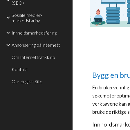
(SEO)
Sosiale medier-
markedsføring
Innholdsmarkedsføring
Annonsering på internett
Om Internettrafikk.no
Kontakt
Bygg en bru
Our English Site
En brukervennlig 
søkemotoroptimal
verktøyene kan an
bruke de riktige 
Innholdsmarke