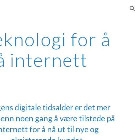
ion
knologi for å
å internett
gens digitale tidsalder er det mer
 enn noen gang å være tilstede på
nternett for å nå ut til nye og