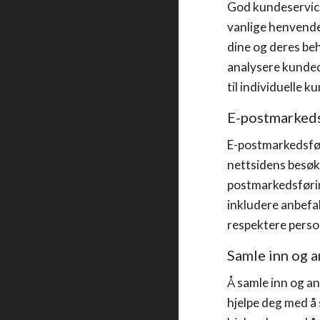
God kundeservice 
vanlige henvende
dine og deres beh
analysere kunded
til individuelle 
E-postmarked
E-postmarkedsføri
nettsidens besøk
postmarkedsførin
inkludere anbefal
respektere person
Samle inn og a
Å samle inn og a
hjelpe deg med å