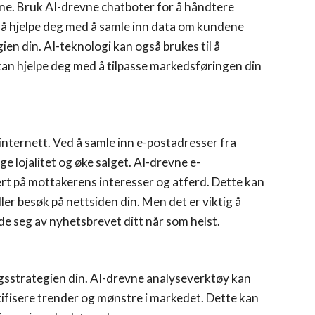
ine. Bruk AI-drevne chatboter for å håndtere
så hjelpe deg med å samle inn data om kundene
en din. AI-teknologi kan også brukes til å
kan hjelpe deg med å tilpasse markedsføringen din
internett. Ved å samle inn e-postadresser fra
 lojalitet og øke salget. AI-drevne e-
rt på mottakerens interesser og atferd. Dette kan
ller besøk på nettsiden din. Men det er viktig å
de seg av nyhetsbrevet ditt når som helst.
ngsstrategien din. AI-drevne analyseverktøy kan
ifisere trender og mønstre i markedet. Dette kan