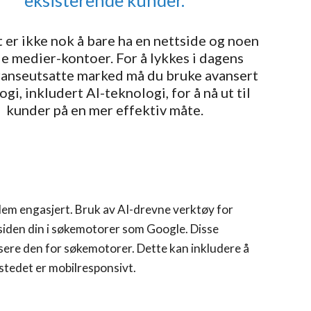
eksisterende kunder.
 er ikke nok å bare ha en nettside og noen
le medier-kontoer. For å lykkes i dagens
anseutsatte marked må du bruke avansert
gi, inkludert AI-teknologi, for å nå ut til
kunder på en mer effektiv måte.
 dem engasjert. Bruk av AI-drevne verktøy for
siden din i søkemotorer som Google. Disse
isere den for søkemotorer. Dette kan inkludere å
tstedet er mobilresponsivt.