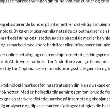
tilpasse markedsføringen din til individuelle kunder og end
ye og eksisterende kunder på internett, er det viktig å imple
knologi. Bygg en brukervennlig nettside og optimaliser den
smarkedsføring og tilstedeværelse på sosiale medier kan hj
 og samarbeid med andre bedrifter eller influensere kan ø
kker online betaling og en strømlinjeformet utsjekkingspros
bruk AI-drevne chatboter for å håndtere vanlige henvendelse
rktøy for å optimalisere markedsføringsstrategien din og t
I-teknologi i markedsføringsstrategien din, kan du skape en
på nettet. Med en helhetlig tilnærming som tar i bruk de fo
 bygge en sterkere tilstedeværelse på internett og øke sjans
rlig analysere og tilpasse markedsføringsstrategien din bas