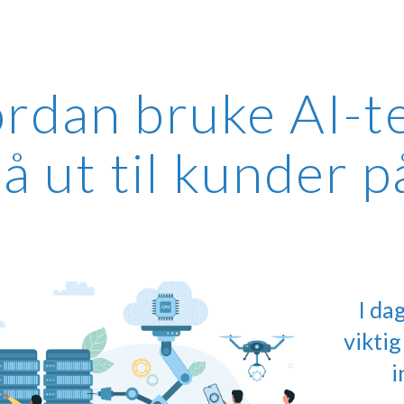
ip to main content
Skip to navigat
rdan bruke AI-te
å ut til kunder p
I da
viktig
i