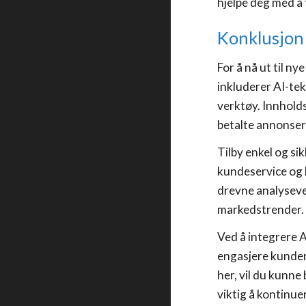
hjelpe deg med å 
Konklusjon
For å nå ut til n
inkluderer AI-te
verktøy. Innhold
betalte annonser
Tilby enkel og si
kundeservice og 
drevne analyseve
markedstrender.
Ved å integrere A
engasjere kunder 
her, vil du kunne
viktig å kontinue