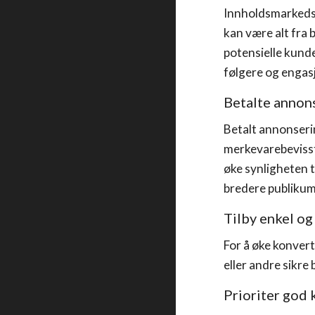
Innholdsmarkedsfø
kan være alt fra b
potensielle kund
følgere og engas
Betalte annon
Betalt annonseri
merkevarebevissth
øke synligheten t
bredere publikum
Tilby enkel og
For å øke konvert
eller andre sikre
Prioriter god