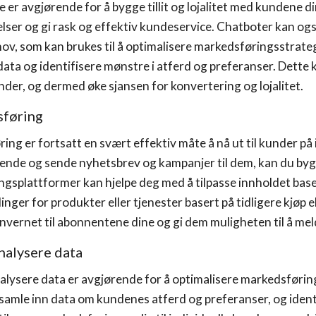
er avgjørende for å bygge tillit og lojalitet med kundene d
lser og gi rask og effektiv kundeservice. Chatboter kan og
ov, som kan brukes til å optimalisere markedsføringsstrategi
ata og identifisere mønstre i atferd og preferanser. Dette 
kunder, og dermed øke sjansen for konvertering og lojalitet.
sføring
ng er fortsatt en svært effektiv måte å nå ut til kunder på 
ende og sende nyhetsbrev og kampanjer til dem, kan du bygge
gsplattformer kan hjelpe deg med å tilpasse innholdet base
inger for produkter eller tjenester basert på tidligere kjøp e
vernet til abonnentene dine og gi dem muligheten til å mel
nalysere data
nalysere data er avgjørende for å optimalisere markedsføri
 samle inn data om kundenes atferd og preferanser, og ident