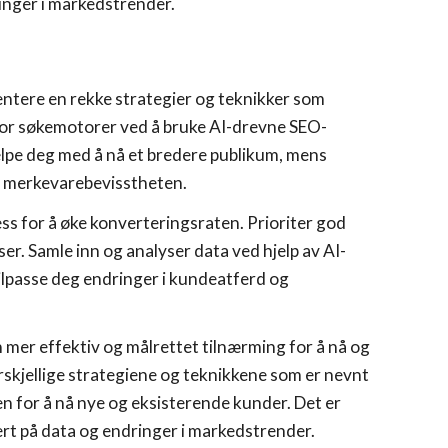
ringer i markedstrender.
mentere en rekke strategier og teknikker som
 for søkemotorer ved å bruke AI-drevne SEO-
elpe deg med å nå et bredere publikum, mens
ke merkevarebevisstheten.
ess for å øke konverteringsraten. Prioriter god
r. Samle inn og analyser data ved hjelp av AI-
ilpasse deg endringer i kundeatferd og
 mer effektiv og målrettet tilnærming for å nå og
rskjellige strategiene og teknikkene som er nevnt
en for å nå nye og eksisterende kunder. Det er
ert på data og endringer i markedstrender.