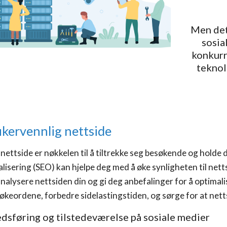
Men det
sosia
konkurr
teknolo
kervennlig nettside
nettside er nøkkelen til å tiltrekke seg besøkende og holde
isering (SEO) kan hjelpe deg med å øke synligheten til nett
alysere nettsiden din og gi deg anbefalinger for å optimal
søkeordene, forbedre sidelastingstiden, og sørge for at net
dsføring og tilstedeværelse på sosiale medier